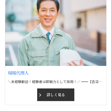
現場代理人
＼未経験歓迎！経験者は即戦力として採用！／ ━━【吉沼土木ってこんなトコ】━━ ▶1980年創業の土木建設会社！ ▶道路舗装や宅地造成、外構工事などに対応！ ▶大手ゼネコンと直接契約あり！仕事量安定！ ▶20代～60代まで幅広い年代が活躍中！ ▶現場は県内！直行直帰OK＆残業少なめ！ ━━━━【必見ポイント】━━━━ ◎事業拡大に伴う募集⇨安定した環境あり！ ◎ほとんどのスタッフが未経験スタート！ ◎昇給＆寸志年2回！頑張りは給与で還元！ ◎各種手当＆福利厚生充実！ ◎各種資格取得支援制度あり！ ≪仕事内容≫ 現場作業員として、各現場において様々な作業を進めていきます！ ▷▷自分のペースでステップアップ！ 未経験の方は現場作業員からスタート！ 頼れる先輩がイチから丁寧に教えるので、安心してチャレンジしてくださいね♪ 経験をお持ちの方は、即戦力として歓迎！
詳しく見る