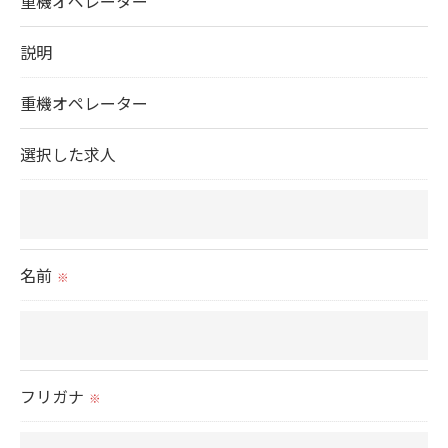
重機オペレーター
個人情報を外部に委託する場合があります。
これらの委託先に対しては個人情報保護契約等の措
説明
置をとり、適切な監督を行います。
重機オペレーター
＜個人情報の安全管理＞
選択した求人
当社では、個人情報の漏洩等がなされないよう、適
切に安全管理対策を実施します。
＜個人情報を与えなかった場合に生じる結果＞
名前
※
必要な情報を頂けない場合は、それに対応した当社
のサービスをご提供できない場合がございますので
予めご了承ください。
フリガナ
※
＜個人情報の開示･訂正・削除･利用停止の手続につ
いて＞