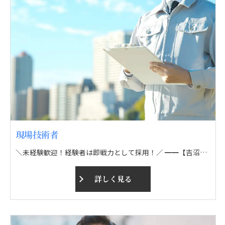
現場技術者
＼未経験歓迎！経験者は即戦力として採用！／ ━━【吉沼土木ってこんなトコ】━━ ▶1980年創業の土木建設会社！ ▶道路舗装や宅地造成、外構工事などに対応！ ▶大手ゼネコンと直接契約あり！仕事量安定！ ▶20代～60代まで幅広い年代が活躍中！ ▶現場は県内！直行直帰OK＆残業少なめ！ ━━━━【必見ポイント】━━━━ ◎事業拡大に伴う募集⇨安定した環境あり！ ◎ほとんどのスタッフが未経験スタート！ ◎昇給＆寸志年2回！頑張りは給与で還元！ ◎各種手当＆福利厚生充実！ ◎各種資格取得支援制度あり！ ≪仕事内容≫ 現場技術者として、各現場において様々な作業を進めていきます！ ▷▷自分のペースでステップアップ！ 未経験の方は現場作業員からスタート！ 頼れる先輩がイチから丁寧に教えるので、安心してチャレンジしてくださいね♪ 経験をお持ちの方は、即戦力として歓迎！
詳しく見る