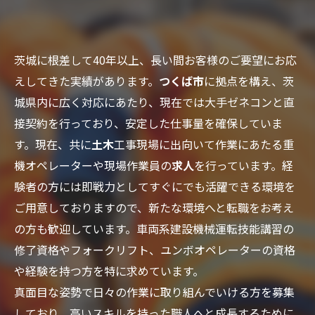
茨城に根差して40年以上、長い間お客様のご要望にお応
えしてきた実績があります。
つくば市
に拠点を構え、茨
城県内に広く対応にあたり、現在では大手ゼネコンと直
接契約を行っており、安定した仕事量を確保していま
す。現在、共に
土木
工事現場に出向いて作業にあたる重
機オペレーターや現場作業員の
求人
を行っています。経
験者の方には即戦力としてすぐにでも活躍できる環境を
ご用意しておりますので、新たな環境へと転職をお考え
の方も歓迎しています。車両系建設機械運転技能講習の
修了資格やフォークリフト、ユンボオペレーターの資格
や経験を持つ方を特に求めています。
真面目な姿勢で日々の作業に取り組んでいける方を募集
しており、高いスキルを持った職人へと成長するために