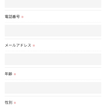
当社では、お客様の個人情報の開示･訂正･削除・利
用停止の手続を定めさせて頂いております。
電話番号
※
ご本人である事を確認のうえ、対応させて頂きま
す。
個人情報の開示･訂正･削除・利用停止の具体的手続
きにつきましては、お電話でお問合せ下さい。
メールアドレス
※
年齢
※
性別
※